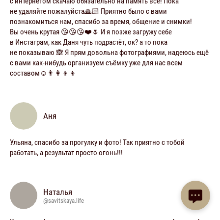
с интернетом скачаю обязательно на память все! Пока
не удаляйте пожалуйста🙏🏻 Приятно было с вами
познакомиться нам, спасибо за время, общение и снимки!
Вы очень крутая 😘😘😘❤️🌷 И я позже загружу себе
в Инстаграм, как Даня чуть подрастёт, ок? а то пока
не показываю 🙈 Я прям довольна фотографиями, надеюсь ещё
с вами как-нибудь организуем съёмку уже для нас всем
составом☺️👨‍👩‍👦‍👦
Аня
Ульяна, спасибо за прогулку и фото! Так приятно с тобой
работать, а результат просто огонь!!!
Наталья
@savitskaya.life